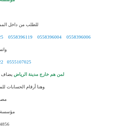
للطلب من داخل الممل
25
0558396119
0558396004
0558396006
وات
22
0555107025
لمن هم خارج مدينة الرياض
يضاف قيمة الارس
وهنا أرقام الحسابات للم
مصر
مؤسسة ا
4856