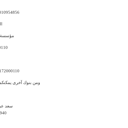
010954856
ال
مؤسسة ا
0110
172000110
ومن بنوك آخرى يمكنكم 
سعد عبد
940