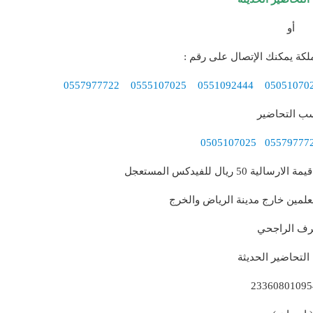
أو
كة يمكنك الإتصال على رقم :
0557977722
0555107025
0551092444
05051070
سب التحاضير
0505107025
05579777
الية 50 ريال للفيدكس المستعجل
علمين خارج مدينة الرياض والخرج
ف الراجحي
لتحاضير الحديثة
23360801095