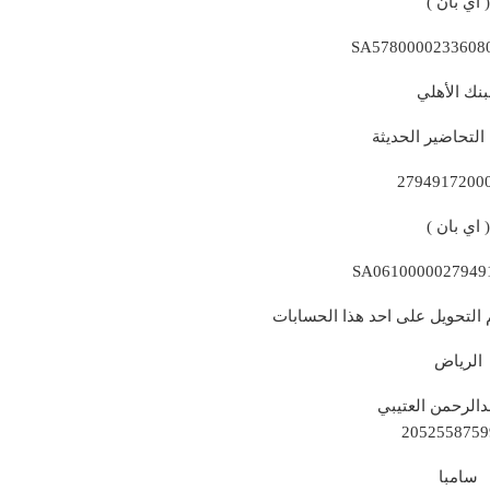
( اي بان )
SA5780000233608
بنك الأهلي
لتحاضير الحديثة
2794917200
( اي بان )
SA0610000027949
التحويل على احد هذا الحسابات
الرياض
الرحمن العتيبي
2052558759
سامبا