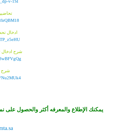
B_dp-v-1SI
تحاضير 
dxfirQBM18
ادخال تحض
0_TP_z5eHU
شرح ادخال ت
hB8wBFVgQg
شرح ب
7EFNu2MUk4
يمكنك الإطلاع والمعرفه أكثر والحصول على نم
mta.sa