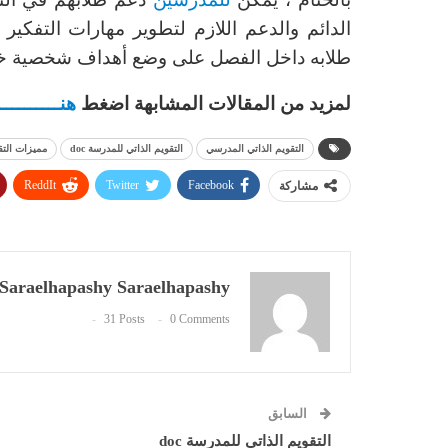
الدائم والدعم اللازم لتطوير مهارات التفكير
طلابه داخل الفصل على وضع أهداف شخصية خا
لمزيد من المقالات المشابهة اضغط
هنـــــــــــ
التقويم الذاتي المدرسي
التقويم الذاتي للمدرسة doc
مميزات التق
ReddIt
Twitter
Facebook
مشاركة
Saraelhapashy Saraelhapashy
31 Posts
0 Comments
السابق
التقويم الذاتي للمدرسة doc