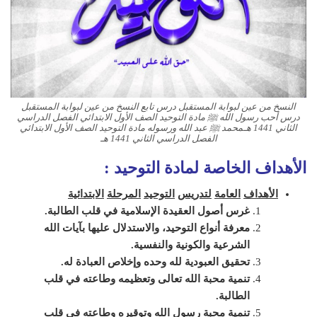
النسخ من عين لبوابة المستقبل درس تابع النسخ من عين لبوابة المستقبل
درس أحب رسول الله ﷺ مادة التوحيد الصف الأول الابتدائي الفصل الدراسي
الثاني 1441 هـمحمد ﷺ عبد الله ورسوله مادة التوحيد الصف الأول الابتدائي
الفصل الدراسي الثاني 1441 هـ
الأهداف الخاصة لمادة التوحيد :
الأهداف
العامة
لتدريس
التوحيد
المرحلة
الابتدائية
غرس
أصول
العقيدة
الإسلامية
في
قلب
الطالبة
.
معرفة
أنواع
التوحيد،
والاستدلال
عليها
بآيات
الله
الشرعية
والكونية
والنفسية
.
تحقيق
العبودية
لله
وحده
وإخلاص
العبادة
له
.
تنمية
محبة
الله
تعالى
وتعظيمه
وطاعته
في
قلب
الطالبة
.
تنمية
محبة
رسول
الله
وتوقيره
وطاعته
في
قلب