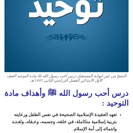
النسخ من عين لبوابة المستقبل درس أحب رسول الله ﷺ مادة التوحيد الصف
الأول الابتدائي الفصل الدراسي الثاني 1441 هـ
درس أحب رسول الله ﷺ و
أهداف مادة
التوحيد :
تعهد العقيدة الإسلامية الصحيحة في نفس الطفل ورعايته
بتربية إسلامية متكاملة، في خلقه، وجسمه، وعـقله، ولغـتـه
وانتمائه إلى أمة الإسلام
.