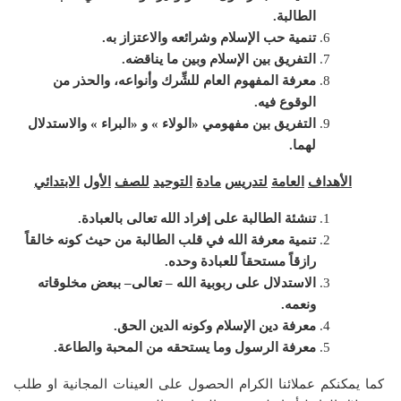
الطالبة
.
تنمية
حب
الإسلام
وشرائعه
والاعتزاز
به
.
التفريق
بين
الإسلام
وبين
ما
يناقضه
.
معرفة
المفهوم
العام
للشِّرك
وأنواعه،
والحذر
من
الوقوع
فيه
.
التفريق
بين
مفهومي
«
الولاء
»
و
«
البراء
»
والاستدلال
لهما
.
الأهداف
العامة
لتدريس
مادة
التوحيد
للصف
الأول
الابتدائي
تنشئة
الطالبة
على
إفراد
الله
تعالى
بالعبادة
.
تنمية
معرفة
الله
في
قلب
الطالبة
من
حيث
كونه
خالقاً
رازقاً
مستحقاً
للعبادة
وحده
.
الاستدلال
على
ربوبية
الله
–
تعالى
–
ببعض
مخلوقاته
ونعمه
.
معرفة
دين
الإسلام
وكونه
الدين
الحق
.
معرفة
الرسول
وما يستحقه
من
المحبة
والطاعة
.
كما يمكنكم عملائنا الكرام الحصول على العينات المجانية او طلب