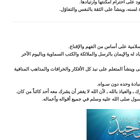
 على احترام أمكنتها وارتيادها.
ة لسنه، وينشأ على الثقة بالنفس والتفاؤل
.
إسلامية على أساس من الفهم والإقناع.
ياد له والإيمان بالرسل والملائكة والكتب السماوية وباليوم الآخر
ى وينشأ المتعلم على نبذ كل الأفكار والخرافات والمذاهب المنافية
عبادة وحده دون سـواه.
ـ والعياذ بالله ـ لأن الله لا يغفر أن يشرك معه أحد كائناً من كان.
رسول صلى الله عليه وسلم في جميع أقواله وأعماله
.