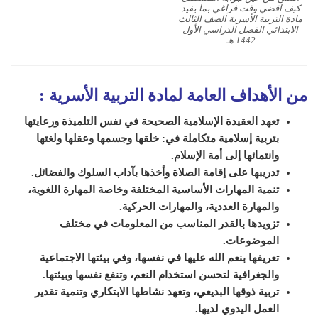
كيف اقضي وقت فراغي بما يفيد
مادة التربية الأسرية الصف الثالث
الابتدائي الفصل الدراسي الأول
1442 هـ
من الأهداف العامة لمادة التربية الأسرية
:
تعهد العقيدة الإسلامية الصحيحة في نفس ال
تلميذة
ورعايتها
بتربية إسلامية متكاملة في: خلقها وجسمها وعقلها ولغتها
وانتمائها إلى أمة الإسلام.
تدريبها على إقامة الصلاة وأخذها بآداب السلوك والفضائل.
تنمية المهارات الأساسية المختلفة وخاصة المهارة اللغوية،
والمهارة العددية، والمهارات الحركية.
تزويدها بالقدر المناسب من المعلومات في مختلف
الموضوعات.
تعريفها بنعم الله عليها في نفسها، وفي بيئتها الاجتماعية
والجغرافية ل
ت
حسن استخدام النعم، و
ت
نفع نفسها وبيئتها.
تربية ذوقها البديعي، وتعهد نشاطها الابتكاري وتنمية تقدير
العمل اليدوي لديها.