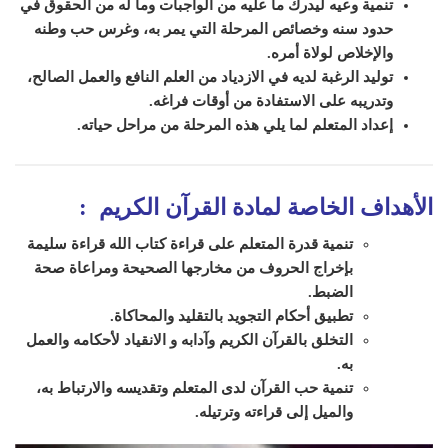
تنمية وعيه ل
يدرك
ما عليه من الواجبات وما
له من الحقوق في
حدود سنه وخصائص المرحلة التي
ي
مر به، وغرس حب وطنه
والإخلاص لولاة أمره.
توليد الرغبة لديه في الازدياد من العلم النافع والعمل الصالح،
وتدريبه على الاستفادة من أوقات فراغه.
إعداد ال
متعلم
لما يلي هذه المرحلة من مراحل حياته.
الأهداف الخاصة لمادة القرآن الكريم
:
تنمية قدرة المتعلم على قراءة كتاب الله قراءة سليمة
بإخراج الحروف من مخارجها الصحيحة ومراعاة صحة
الضبط.
تطبيق أحكام التجويد بالتقليد والمحاكاة.
التخلق بالقرآن الكريم وآدابه و الانقياد لأحكامه والعمل
به.
تنمية حب القرآن لدى المتعلم وتقديسه والارتباط به،
والميل إلى قراءته وترتيله.