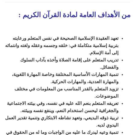
من الأهداف العامة لمادة القرآن الكريم
:
تعهد العقيدة الإسلامية الصحيحة في نفس ال
متعلم
ورعايته
بتربية إسلامية متكاملة في: خلقه وجسمه وعقله ولغته وانتمائه
إلى أمة الإسلام.
تدريب المتعلم على إقامة الصلاة وأخذه بآداب السلوك
والفضائل.
تنمية المهارات الأساسية المختلفة وخاصة المهارة اللغوية،
والمهارة العددية، والمهارات الحركية.
تزويد المتعلم بالقدر المناسب من المعلومات في مختلف
الموضوعات.
تعريفه المتعلم بنعم الله عليه في نفسه، وفي بيئته الاجتماعية
والجغرافية ل
ي
حسن استخدام النعم، و
ي
نفع نفسه وبيئته.
تربية ذوقه البديعي، وتعهد نشاطه الابتكاري وتنمية تقدير العمل
اليدوي لديه.
تنمية وعيه ل
يدرك
ما عليه من الواجبات وما
له من الحقوق في