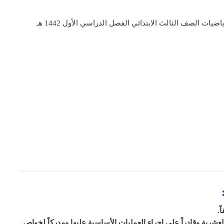
اضيات الصف الثالث الابتدائي الفصل الدراسي الأول 1442 هـ
.
العشرية وقادراً على إجراء العمليات الأساسية عليها ومدركاً لخواص