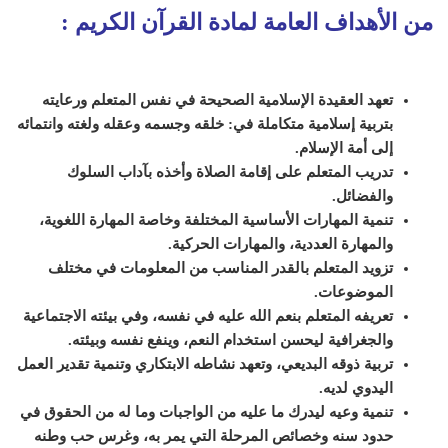
من الأهداف العامة لمادة القرآن الكريم
:
تعهد العقيدة الإسلامية الصحيحة في نفس ال
متعلم
ورعايته
بتربية إسلامية متكاملة في: خلقه وجسمه وعقله ولغته وانتمائه
إلى أمة الإسلام.
تدريب المتعلم على إقامة الصلاة وأخذه بآداب السلوك
والفضائل.
تنمية المهارات الأساسية المختلفة وخاصة المهارة اللغوية،
والمهارة العددية، والمهارات الحركية.
تزويد المتعلم بالقدر المناسب من المعلومات في مختلف
الموضوعات.
تعريفه المتعلم بنعم الله عليه في نفسه، وفي بيئته الاجتماعية
والجغرافية ل
ي
حسن استخدام النعم، و
ي
نفع نفسه وبيئته.
تربية ذوقه البديعي، وتعهد نشاطه الابتكاري وتنمية تقدير العمل
اليدوي لديه.
تنمية وعيه ل
يدرك
ما عليه من الواجبات وما
له من الحقوق في
حدود سنه وخصائص المرحلة التي
ي
مر به، وغرس حب وطنه