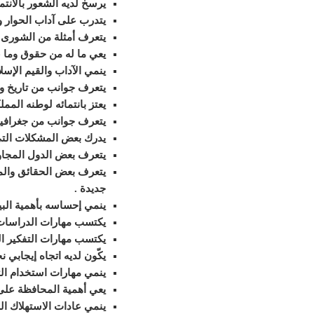
يرسخ لديه الشعور بالانتماء
يتدرب على آداب الحوار و
يتعرف أمثلة من الشورى
يعي ما له من حقوق وما 
ينمي الآداب والقيم الإسلا
يتعرف جوانب من تاريخ وط
يعتز بانتمائه لوطنه الممل
يتعرف جوانب من جغرافية 
يدرك بعض المشكلات الت
يتعرف بعض الدول المجاورة
يتعرف بعض الحقائق والم
جديدة
.
ينمي إحساسه بأهمية البي
يكتسب مهارات الدراسات ال
يكتسب مهارات التفكير المل
يكّون لديه اتجاه إيجابي ن
ينمي مهارات استخدام الت
يعي أهمية المحافظة على 
ينمي عادات الاستهلاك ال