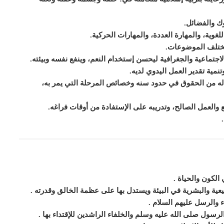
وك والفضائل.
لغوية، والمهارة العددة، والمهارات الحركية.
مختلف الموضوعات.
اجتماعية والجغرافية ل
ي
حسن إستخدام النعم، و
ي
نفع نفسه وبيئته.
تنمية تقدير العمل اليدوي لديه.
له من الحقوق في حدود سنه وخصائص المرحلة التي
ي
مر به،
فع والعمل الصالح، وتدريبه على الإستفادة من أوقات فراغه.
الكون والحياة
.
عية والبشرية في البيئة ويستدل بها على عظمة الخالق وقدرته
.
 والرسل عليهم السلام
.
الرسول
صلى الله عليه وسلم
والخلفاء الراشدين للإقتداء بها
.