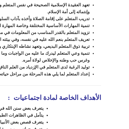
تعهد العقيدة الإسلامية الصحيحة في نفس ال
متعلم
ور
وإنتمائه إلى أمة الإسلام.
تدريب المتعلم على إقامة الصلاة وأخذه بآداب السل
تنمية المهارات الأساسية المختلفة وخاصة المهارة ال
تزويد المتعلم بالقدر المناسب من المعلومات في 
تعريف المتعلم بنعم الله عليه في نفسه، وفي بيئته ال
تربية ذوق المتعلم البديعي، وتعهد نشاطه الإبتكاري و
تنمية وعي المتعلم ل
يدرك
ما عليه من الواجبات وما
وغرس حب وطنه والإخلاص لولاة أمره.
توليد الرغبة لدى المتعلم في الإزدياد من العلم النا
إعداد ال
متعلم
لما يلي هذه المرحلة من مراحل حياته.
الأهداف الخاصة لمادة اجتماعيات
:
يتعرف بعض سنن الله في 
يتأمل في الظاهرات الطبي
يتعرف قصص بعض الأنبياء