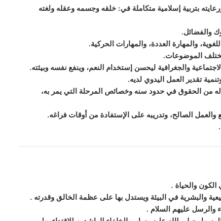
عايته بتربية إسلامية متكاملة في: خلقه وجسمه وعقله ولغته
وك والفضائل.
لغوية، والمهارة العددة، والمهارات الحركية.
مختلف الموضوعات.
اجتماعية والجغرافية ل
ي
حسن إستخدام النعم، و
ي
نفع نفسه وبيئته.
تنمية تقدير العمل اليدوي لديه.
له من الحقوق في حدود سنه وخصائص المرحلة التي
ي
مر به،
فع والعمل الصالح، وتدريبه على الإستفادة من أوقات فراغه.
الكون والحياة
.
عية والبشرية في البيئة ويستدل بها على عظمة الخالق وقدرته
.
 والرسل عليهم السلام
.