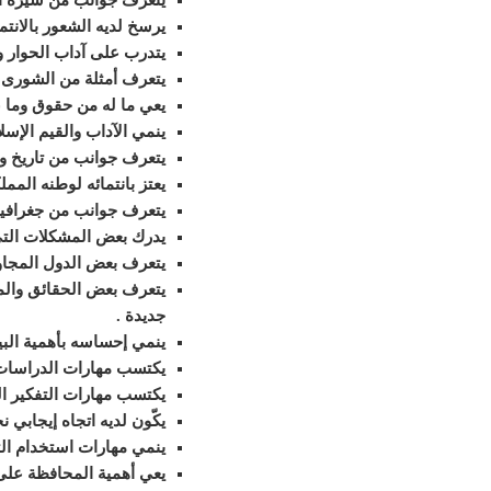
يتعرف جوانب من سيرة 
يرسخ لديه الشعور بالانتماء
يتدرب على آداب الحوار و
يتعرف أمثلة من الشورى
يعي ما له من حقوق وما 
ينمي الآداب والقيم الإسلا
يتعرف جوانب من تاريخ وط
يعتز بانتمائه لوطنه الممل
يتعرف جوانب من جغرافية 
يدرك بعض المشكلات الت
يتعرف بعض الدول المجاورة
يتعرف بعض الحقائق والم
جديدة
.
ينمي إحساسه بأهمية البي
يكتسب مهارات الدراسات ال
يكتسب مهارات التفكير المل
يكّون لديه اتجاه إيجابي ن
ينمي مهارات استخدام الت
يعي أهمية المحافظة على 