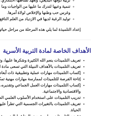
تربية ذوقها البديعي، وتعهد نشاطها الابتكاري و
تنمية وعيها ل
تدرك
ما عليها من الواجبات وما
ل
وغرس حب وطنها والإخلاص لولاة أمرها.
توليد الرغبة لديها في الازدياد من العلم النا
إعداد التلميذة لما يلي هذه المرحلة من مراحل حيا
الأهداف الخاصة لمادة التربية الأسرية
:
تعريف التلميذات بنعم الله الكثيرة وشكرها عليها، وت
تعريف التلميذات بالأهداف النبيلة التي تسعى مادة ا
إكساب التلميذات مهارات عملية وتطبيقية ذات أبعاد 
إتاحة الفرصة للتلميذات لممارسة مهارات مهنية تم
إكساب التلميذات مهارات العمل الجماعي وتقديره، و
والاقتصادية والاجتماعية.
تدريب التلميذات على استخدام الأسلوب العلمي الصح
تعريف التلميذات بالتغيرات الجسمية التي تطرأ عليه
الحياة.