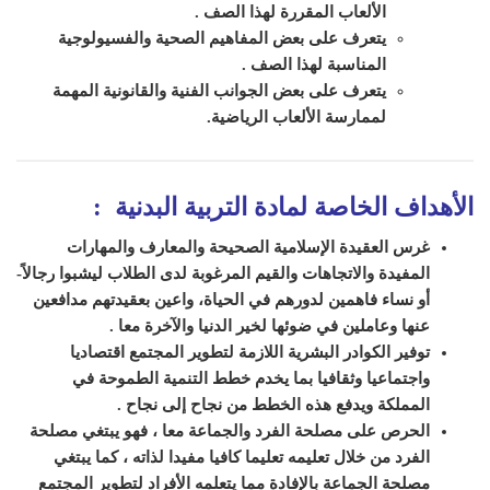
الألعاب المقررة لهذا الصف
.
يتعرف على بعض المفاهيم الصحية والفسيولوجية
المناسبة لهذا الصف
.
يتعرف على بعض الجوانب الفنية والقانونية المهمة
لممارسة الألعاب الرياضية
.
الأهداف الخاصة لمادة التربية البدنية
:
غرس العقيدة الإسلامية الصحيحة والمعارف والمهارات
المفيدة والاتجاهات والقيم المرغوبة لدى الطلاب ليشبوا رجالاً-
أو نساء
فاهمين لدورهم في الحياة، واعين بعقيدتهم مدافعين
عنها وعاملين في ضوئها لخير
الدنيا والآخرة معا
.
توفير الكوادر البشرية اللازمة لتطوير المجتمع
اقتصاديا
واجتماعيا وثقافيا بما يخدم خطط التنمية الطموحة في
المملكة ويدفع هذه
الخطط من نجاح إلى نجاح
.
الحرص على مصلحة الفرد والجماعة معا ، فهو يبتغي
مصلحة
الفرد من خلال تعليمه تعليما كافيا مفيدا لذاته ، كما يبتغي
مصلحة الجماعة
بالإفادة مما يتعلمه الأفراد لتطوير المجتمع