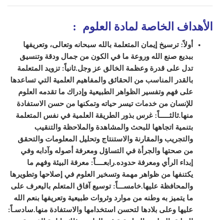
الأهداف الخاصة لمادة
العلوم
:
أولاً: ترسيخ إيمان المتعلمة بالله سبحانه وتعالى، وتعريفها
ببديع صنع الله وروعة ما في الكون من جمال ودقة وتنسيق
تدل على قدرة وعظمة الخالق عز وجل.
ثانياً: تزويد المتعلمة
بالقدر المناسب من الحقائق والمفاهيم العلمية التي تساعدها
على فهم وتفسير الظواهر الطبيعية وإدراك ما تقدمه العلوم
للإنسان من خدمات تيسر حياته وتمكنها من حسن الاستفادة
منها.
ثالثـــــاً: غرس بذور الطريقة العلمية في نفس المتعلمة
بتنمية اتجاهها للبحث والمشاهدة والملاحظة والتنقيب
والتجريب والمقارنة والاستنتاج وتحليل المعلومات والتحقق
من صحتها والجرأة في التساؤل ومعرفة أصوله وآدابه وفي
إبداء الرأي ومعرفة حدوده.
رابعــــاً: معرفة البيئة وفهم ما
يكتنفها من ظواهر مهمة وتسخير العلوم في إصلاحها وتطويرها
والمحافظة عليها.
خامســـاً: توسيع آفاق المتعلم باليعرف على
ما يتميز به وطنه من موارد وثروات طبيعية وتعريفها بنعم الله
عليها وعلى بلادها لتحسن استخدامها والاستفادة منها.
سادسـاً: