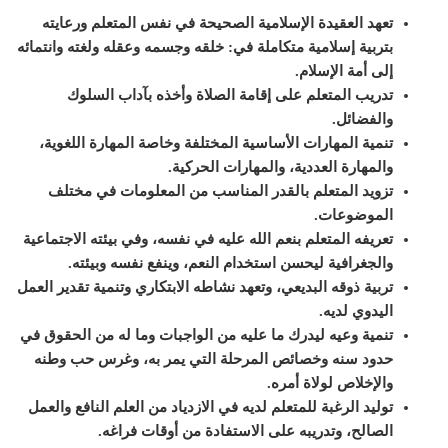
تعهد العقيدة الإسلامية الصحيحة في نفس ال
متعلم
ورعايته
بتربية إسلامية متكاملة في: خلقه وجسمه وعقله ولغته وانتمائه
إلى أمة الإسلام.
تدريب المتعلم على إقامة الصلاة وأخذه بآداب السلوك
والفضائل.
تنمية المهارات الأساسية المختلفة وخاصة المهارة اللغوية،
والمهارة العددية، والمهارات الحركية.
تزويد المتعلم بالقدر المناسب من المعلومات في مختلف
الموضوعات.
تعريفه المتعلم بنعم الله عليه في نفسه، وفي بيئته الاجتماعية
والجغرافية ل
ي
حسن استخدام النعم، و
ي
نفع نفسه وبيئته.
تربية ذوقه البديعي، وتعهد نشاطه الابتكاري وتنمية تقدير العمل
اليدوي لديه.
تنمية وعيه ل
يدرك
ما عليه من الواجبات وما
له من الحقوق في
حدود سنه وخصائص المرحلة التي
ي
مر به، وغرس حب وطنه
والإخلاص لولاة أمره.
توليد الرغبة للمتعلم لديه في الازدياد من العلم النافع والعمل
الصالح، وتدريبه على الاستفادة من أوقات فراغه.