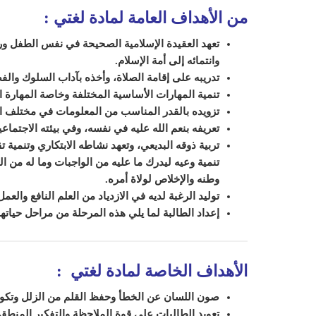
من الأهداف العامة لمادة لغتي
:
تعهد العقيدة الإسلامية الصحيحة في نفس الطفل ورعا
وانتمائه إلى أمة الإسلام
.
تدريبه على إقامة الصلاة، وأخذه بآداب السلوك والف
تنمية المهارات الأساسية المختلفة وخاصة المهارة ال
تزويده بالقدر المناسب من المعلومات في مختلف 
تعريفه بنعم الله عليه في نفسه، وفي بيئته الاجتماع
تربية ذوقه البديعي، وتعهد نشاطه الابتكاري وتنمية ت
تنمية وعيه ليدرك ما عليه من الواجبات وما له من
وطنه والإخلاص لولاة أمره
.
توليد الرغبة لديه في الازدياد من العلم النافع والع
إعداد الطالبة لما يلي هذه المرحلة من مراحل حياتها
الأهداف الخاصة لمادة لغتي
:
صون اللسان عن الخطأ وحفظ القلم من الزلل وتكوي
تعويد
الطالبات على قوة الملاحظة والتفكير المنطق