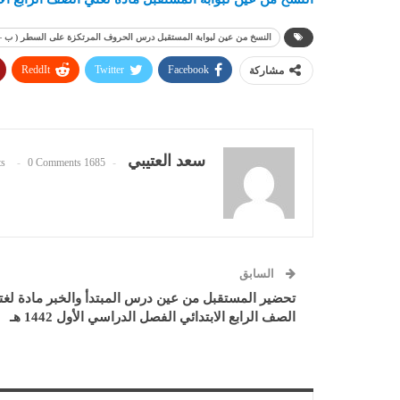
النسخ من عين لبوابة المستقبل درس الحروف المرتكزة على السطر ( ب – د ط –
ReddIt
Twitter
Facebook
مشاركة
سعد العتيبي
0 Comments
1685 Posts
السابق
تحضير المستقبل من عين درس المبتدأ والخبر مادة لغ
الصف الرابع الابتدائي الفصل الدراسي الأول 1442 هـ