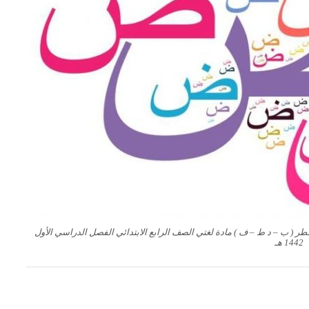
 ( ب – د ط – ف ) مادة لغتي الصف الرابع الابتدائي الفصل الدراسي الأول
1442 هـ