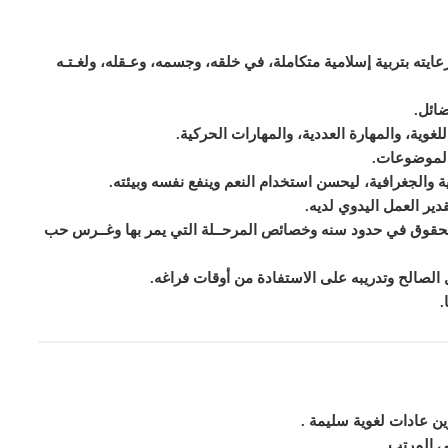
يته بتربية إسلامية متكاملة، في خلقه، وجسمه، وعـقله، ولغـتـه
ضائل
.
لغوية، والمهارة العددية، والمهارات الحركية
.
الموضوعات
.
ية والجغرافية، ليحسن استخدام النعم وينفع نفسه وبيئته
.
قدير العمل اليدوي لديه
.
 الحقوق في حدود سنه وخصائص المرحــلة التي يمر بها وغــرس حب
مل الصالح وتدريبه على الاستفادة من أوقات فراغه
.
.
ن عادات لغوية سليمة
.
ي المرتب
.