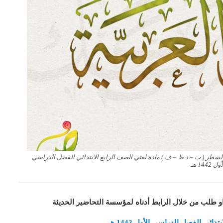
طر ( ب – د ط – ف ) مادة لغتي الصف الرابع الابتدائي الفصل الدراسي
ول 1442 هـ
او طلب من خلال الرابط أدناه لمؤسسة التحاضير الحديثة
ئي الفصل الدراسي الأول 1442 هـ