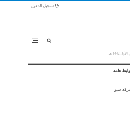
تسجيل الدخول
1442 هـ
ابط هامة
كة سيو