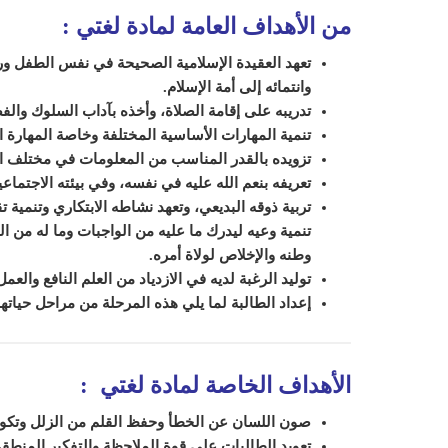
من الأهداف العامة لمادة لغتي
:
تعهد العقيدة الإسلامية الصحيحة في نفس الطفل ورعا
وانتمائه إلى أمة الإسلام
.
تدريبه على إقامة الصلاة، وأخذه بآداب السلوك والف
تنمية المهارات الأساسية المختلفة وخاصة المهارة ال
تزويده بالقدر المناسب من المعلومات في مختلف 
تعريفه بنعم الله عليه في نفسه، وفي بيئته الاجتماع
تربية ذوقه البديعي، وتعهد نشاطه الابتكاري وتنمية ت
تنمية وعيه ليدرك ما عليه من الواجبات وما له من
وطنه والإخلاص لولاة أمره
.
توليد الرغبة لديه في الازدياد من العلم النافع والع
إعداد الطالبة لما يلي هذه المرحلة من مراحل حياتها
الأهداف الخاصة لمادة لغتي
:
صون اللسان عن الخطأ وحفظ القلم من الزلل وتكوي
تعويد
الطالبات على قوة الملاحظة والتفكير المنطق