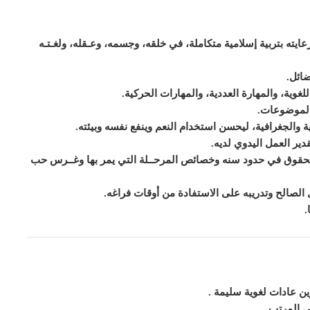
يته بتربية إسلامية متكاملة، في خلقه، وجسمه، وعـقله، ولغـتـه
ضائل
.
لغوية، والمهارة العددية، والمهارات الحركية
.
الموضوعات
.
ية والجغرافية، ليحسن استخدام النعم وينفع نفسه وبيئته
.
قدير العمل اليدوي لديه
.
 الحقوق في حدود سنه وخصائص المرحــلة التي يمر بها وغــرس حب
مل الصالح وتدريبه على الاستفادة من أوقات فراغه
.
.
ن عادات لغوية سليمة
.
ي المرتب
.