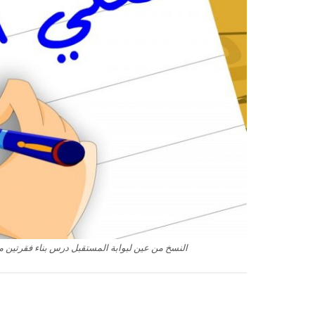
النسخ من عين لبوابة المستقبل درس بناء فقرتين مادة ل