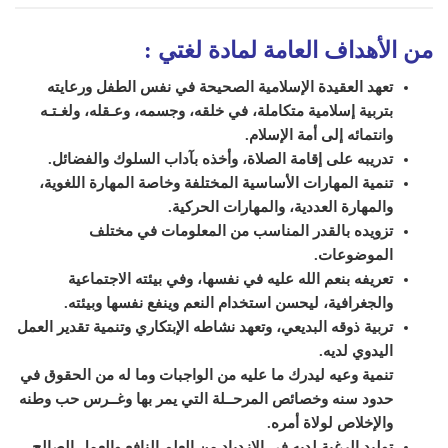
من الأهداف العامة لمادة
لغتي
:
تعهد العقيدة الإسلامية الصحيحة في نفس الطفل ورعايته
بتربية إسلامية متكاملة، في خلقه، وجسمه، وعـقله، ولغـتـه
وانتمائه إلى أمة الإسلام
.
تدريبه على إقامة الصلاة، وأخذه بآداب السلوك والفضائل
.
تنمية المهارات الأساسية المختلفة وخاصة المهارة اللغوية،
والمهارة العددية، والمهارات الحركية
.
تزويده بالقدر المناسب من المعلومات في مختلف
الموضوعات
.
تعريفه بنعم الله عليه في نفسها، وفي بيئته الاجتماعية
والجغرافية، ليحسن استخدام النعم وينفع نفسها وبيئته
.
تربية ذوقه البديعي، وتعهد نشاطه الإبتكاري وتنمية تقدير العمل
اليدوي لديه
.
تنمية وعيه ليدرك ما عليه من الواجبات وما له من الحقوق في
حدود سنه وخصائص المرحــلة التي يمر بها وغــرس حب وطنه
والإخلاص لولاة أمره
.
توليد الرغبة لديه في الازدياد من العلم النافع والعمل الصالح