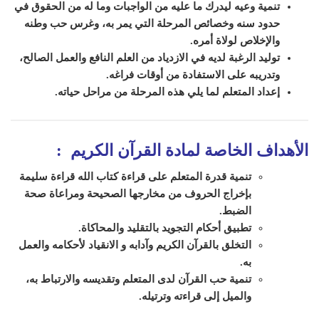
تنمية وعيه ل
يدرك
ما عليه من الواجبات وما
له من الحقوق في
حدود سنه وخصائص المرحلة التي
ي
مر به، وغرس حب وطنه
والإخلاص لولاة أمره.
توليد الرغبة لديه في الازدياد من العلم النافع والعمل الصالح،
وتدريبه على الاستفادة من أوقات فراغه.
إعداد ال
متعلم
لما يلي هذه المرحلة من مراحل حياته.
الأهداف الخاصة لمادة القرآن الكريم
:
تنمية قدرة المتعلم على قراءة كتاب الله قراءة سليمة
بإخراج الحروف من مخارجها الصحيحة ومراعاة صحة
الضبط.
تطبيق أحكام التجويد بالتقليد والمحاكاة.
التخلق بالقرآن الكريم وآدابه و الانقياد لأحكامه والعمل
به.
تنمية حب القرآن لدى المتعلم وتقديسه والارتباط به،
والميل إلى قراءته وترتيله.