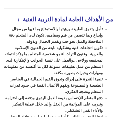
من الأهداف العامة لمادة التربية الفنية :
تأمل وتذوق الطبيعة ورؤيتها والاستمتاع بما فيها من مجال
وإبداع وبما تتضمن من قيم ومفاهيم، تكون لدى المتعلم دقة
الملاحظة والميل نحو حب وتقدير الجمال وتذوقه.
تكوين اتجاهات فنية وتشكيلية نابعة من الفنون الإسلامية
والعربية.. وفنون التراث لتنمو شخصية المتعلم بما يؤكد انتمائه
لمجتمعه وولاءه …والعمل على تنمية الجوانب والإبتكارية لدى
المتعلم من عمل تطبيقات متنوعة لكل ما أكتسبه من معلومات
ومهارات وخبرات بصورة مكثفة.
تنمية القدرة على إدراك وتذوق القيم الجمالية في العناصر
الطبيعية والمصنوعة وتفهم الأعمال الفنية في حدود قدرات
المتعلم ونضجه الفكري.
دفع المتعلم للإحساس بقيمة العمل اليدوي ودفعه إلى احترامه
وتدريبه على الموائمة بين العقل واليد خلال عملية التفكير
والأداء الفني التشكيلي.
اتخاذ التجريب الذاتي كأسلوب عمل ليصل من خلاله المتعلم