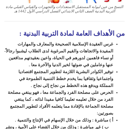
النسخ من عين لبوابة المستقبل الاستعدادات والتجهيزات والقياس القبلي مادة
التربية البدنية الصف الثاني الابتدائي الفصل الدراسي الأول 1442 هـ
من الأهداف العامة لمادة التربية البدنية :
غرس العقيدة الإسلامية الصحيحة والمعارف والمهارات
المفيدة والاتجاهات والقيم المرغوبة لدى الطلاب ليشبوا رجالاً-
أو نساء
فاهمين لدورهم في الحياة، واعين بعقيدتهم مدافعين
عنها وعاملين في ضوئها لخير
الدنيا والآخرة معا
.
توفير الكوادر البشرية اللازمة لتطوير المجتمع
اقتصاديا
واجتماعيا وثقافيا بما يخدم خطط التنمية الطموحة في
المملكة ويدفع هذه
الخطط من نجاح إلى نجاح
.
الحرص على مصلحة الفرد والجماعة معا ، فهو يبتغي
مصلحة
الفرد من خلال تعليمه تعليما كافيا مفيدا لذاته ، كما يبتغي
مصلحة الجماعة
بالإفادة مما يتعلمه الأفراد لتطوير المجتمع
بصورتين
:
أ ) مباشرة : وذلك من
خلال الإسهام في الإنتاج والتنمية
.
ب ) غير مباشرة : وذلك من خلال القضاء على
الأمية ، ونشر