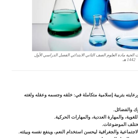
الحية مادة العلوم الصف الثاني الابتدائي الفصل الدراسي الأول
1442 هـ
عايته بتربية إسلامية متكاملة في: خلقه وجسمه وعقله ولغته
وك والفضائل.
غوية، والمهارة العددية، والمهارات الحركية.
مختلف الموضوعات.
لاجتماعية والجغرافية ل
ي
حسن استخدام النعم، و
ي
نفع نفسه وبيئته.