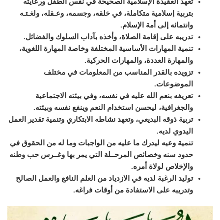
تعهد العقيدة الإسلامية الصحيحة في نفس الطفل ورعايته
بتربية إسلامية متكاملة، في خلقه، وجسمه، وعـقله، ولغـتـه
وانتمائه إلى أمة الإسلام
.
تدريبه على إقامة الصلاة، وأخذه بآداب السلوك والفضائل
.
تنمية المهارات الأساسية المختلفة وخاصة المهارة اللغوية،
والمهارة العددة، والمهارات الحركية
.
تزويده بالقدر المناسب من المعلومات في مختلف
الموضوعات
.
تعريفه بنعم الله عليه في نفسه، وفي بيئته الاجتماعية
والجغرافية، ليحسن استخدام النعم وينفع نفسه وبيئته
.
تربية ذوقه البديعي، وتعهد نشاطه الابتكاري وتنمية تقدير العمل
اليدوي لديه
.
تنمية وعيه ليدرك ما عليه من الواجبات وما له من الحقوق في
حدود سنه وخصائص المرحــلة التي يمر بها وغــرس حب وطنه
والإخلاص لولاة أمره
.
توليد الرغبة لديه في الازدياد من العلم النافع والعمل الصالح
وتدريبه على الاستفادة من أوقات فراغه
.