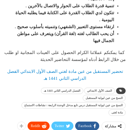
تنمية قدرة الطلاب على الحوار والاتصال بالآخرين .
تتكون لدي الطلاب القدرة على الكتابة فيما يطلبه الحياة
اليومية .
ارتقاء مستوى التعبير (الشفهي) وتنميته بأسلوب صحيح .
أن يحب الطالب لغته (لغة القرآن) ويتعرف على مواطن
الجمال فيها
كما يمكنكم عملائنا الكرام الحصول على العينات المجانية او طلب
من خلال الرابط أدناه لمؤسسة التحاضير الحديثة
تحضير المستقبل من عين مادة لغتي الصف الأول الابتدائي الفصل
الدراسي الثاني 1441 هـ
الصف الأول الابتدائي
الفصل الدراسي الثاني 1441 هـ
النسخ من عين لبوابة المستقبل
النسخ من عين لبوابة المستقبل درس تابع مدخل الوحدة الرابعة : نشاطات الاستماع
مادة لغتى
ReddIt
Twitter
Facebook
مشاركة