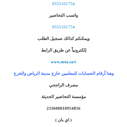
0555101754
واتسب التحاضير
0555101754
ويمكنكم كذالك تسجيل الطلب
إلكترونياً عن طريق الرابط
www.mta.sa/c
وهنا أرقام الحسابات للمعلمين خارج مدينة الرياض والخرج
مصرف الراجحي
مؤسسة التحاضير الحديثة
233608010954856
( اي بان )