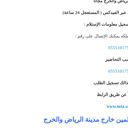
رياض والخرج مجانا
 الفيدكس ( المستعجل 24 ساعة)
جيل معلومات الإستلام :
كة يمكنك الإتصال على رقم :
05551017
سب التحاضير
05551017
ذالك تسجيل الطلب
اً عن طريق الرابط
www.mta.s
لمين خارج مدينة الرياض والخرج