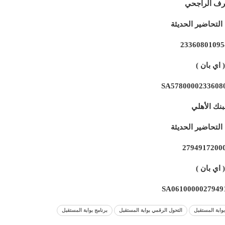
ف الراجحي
لتحاضير الحديثة
23360801095
( اي بان )
SA5780000233608
بنك الأهلي
لتحاضير الحديثة
2794917200
( اي بان )
SA0610000027949
وابة المستقبل
التحول الرقمي بوابة المستقبل
برنامج بوابة المستقبل