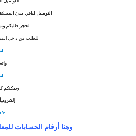
التوصيل لل
التوصيل لباقي مدن المملكة عبر
لحجز طلبكم وتس
للطلب من داخل الممل
54
وات
54
ويمكنكم ك
إلكتروني
a/c
وهنا أرقام الحسابات للمع