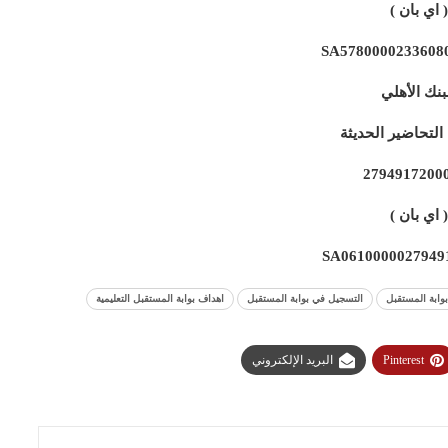
( اي بان )
SA5780000233608
بنك الأهلي
لتحاضير الحديثة
2794917200
( اي بان )
SA0610000027949
وابة المستقبل
التسجيل في بوابة المستقبل
اهداف بوابة المستقبل التعليمية
Pinterest
البريد الإلكتروني