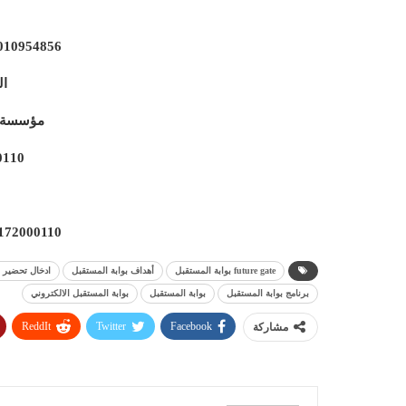
010954856
ال
مؤسسة ا
0110
172000110
future gate بوابة المستقبل
أهداف بوابة المستقبل
ادخال تحضير ب
برنامج بوابة المستقبل
بوابة المستقبل
بوابة المستقبل الالكتروني
ReddIt
Twitter
Facebook
مشاركة