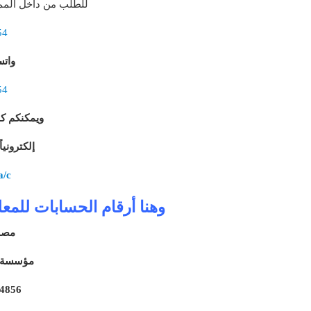
للطلب من داخل الممل
54
وات
54
ويمكنكم ك
إلكتروني
a/c
وهنا أرقام الحسابات للمع
مصر
مؤسسة ا
4856