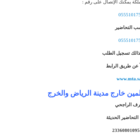
كة يمكنك الإتصال على رقم :
05551017
سب التحاضير
05551017
ذالك تسجيل الطلب
اً عن طريق الرابط
www.mta.s
لمين خارج مدينة الرياض والخرج
ف الراجحي
لتحاضير الحديثة
23360801095