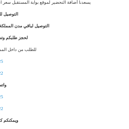
يسعدنا أضافة التحضير لموقع بوابة المستقبل سعر اضافة الدرس الواحد 10 ريال ي
التوصيل لل
التوصيل لباقي مدن المملكة عبر
لحجز طلبكم وتس
للطلب من داخل الممل
25
22
وات
25
22
ويمكنكم ك