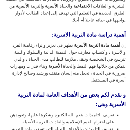
البشرية و العلاقات
الاجتماعية
والحياة
الأسرية
والتربية
الأسرية
من
الطرق الجديدة في التعليم التي تهدف إلى إعداد الطالب لأدوار
يواجهها في حياته عاجلا أم أجلا.
أهمية دراسة مادة التربية الاسرية:
إن
أهمية مادة التربية الأسرية
تظهر في تعزيز وإثراء رفاهية الفرد
والأسرة ، واكتساب معارف حول التنمية الذاتية والسلوك والبيئة
تترسخ في الشخصية وتبقى ملازمة للطالب مدى الحياة ، والذي
يتمكن من خلالها فهم النمط والحياة
الأسرية
وبناء قدرات ومهارات
ضرورية في الحياة ، تجعل منه إنسان مثقف ورشيد وصالح لإدارة
أسرة في المستقبل.
و نقدم لكم بعض من الأهداف العامة لمادة التربية
الأسرية وهى:
تعريف التلميذات بنعم الله الكثيرة وشكرها عليها، وتعويدهن
على احترام القيم الإسلامية والعادات العربية الأصيلة.
تعريف التلميذات بالأهداف النبيلة التي تسعى مادة التربية