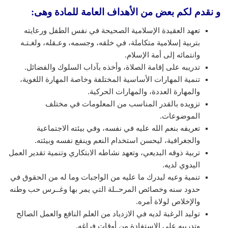
و نقدم لكم بعض من الأهداف العامة للمادة وهى:
تعهد العقيدة الإسلامية الصحيحة في نفس الطفل ورعايته
بتربية إسلامية متكاملة، في خلقه، وجسمه، وعـقله، ولغـتـه
وانتمائه إلى أمة الإسلام.
تدريبه على إقامة الصلاة، وأخذه بآداب السلوك والفضائل.
تنمية المهارات الأساسية المختلفة وخاصة المهارة اللغوية،
والمهارة العددة، والمهارات الحركية.
تزويده بالقدر المناسب من المعلومات في مختلف
الموضوعات.
تعريفه بنعم الله عليه في نفسه، وفي بيئته الاجتماعية
والجغرافية، ليحسن استخدام النعم وينفع نفسه وبيئته.
تربية ذوقه البديعي، وتعهد نشاطه الابتكاري وتنمية تقدير العمل
اليدوي لديه.
تنمية وعيه ليدرك ما عليه من الواجبات وما له من الحقوق في
حدود سنه وخصائص المرحــلة التي يمر بها وغــرس حب وطنه
والإخلاص لولاة أمره.
توليد الرغبة لديه في الازدياد من العلم النافع والعمل الصالح
وتدريبه على الاستفادة من أوقات فراغه.