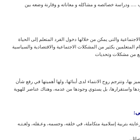
 …. ودراسة خصائصه و مشاكله و معاناته و وقارنة وضعه بين
 الاجتماعية والتى يمكن من خلالها دخول الفرد المتعلم إلى الحياة
ام المتعلمين بكثير من المشكلات الاجتماعية والاقتصادية والسياسية
تمع من مشكلات وتحديات
 بها، وتترجم روح الانتماء لدى أبنائها، ولها أهميتها في رفع شأن
جودها واستقرارها، بل يستوي وجودها من عدمه، وهناك عناصر للهوية
ى:
يته بتربية إسلامية متكاملة، في خلقه، وجسمه، وعـقله، ولغـتـه
ضائل.