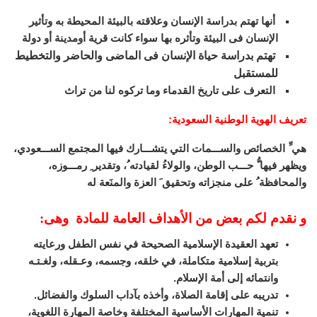
أنها تهتم بدراسة الإنسان وعلاقته بالبيئة المحيطة به وتأثير
الإنسان فى البيئة وتأثره بها سواء كانت قرية أومدينة أو دولة
تهتم بدراسة حياة الإنسان فى الماضى والحاضر والتخطيط
للمستقبل
التعرف على تاريخ القدماء وما تركوه لنا من تراث
تعريف الهوية الوطنية السعودية
:
هي ِّ الخصائص والســـمات التي يتشـــارك فيها المجتمع الســـعودي،
ويظهر فيها ُّ حـــب الوطن، والولاءُ لقيادته ُ، وتقدير ِ رمـــوزه،
والمحافظة ُ على منجزاته وتحقيق َ العزة والمنَعة له
و نقدم لكم بعض من الأهداف العامة للمادة وهى:
تعهد العقيدة الإسلامية الصحيحة في نفس الطفل ورعايته
بتربية إسلامية متكاملة، في خلقه، وجسمه، وعـقله، ولغـتـه
وانتمائه إلى أمة الإسلام.
تدريبه على إقامة الصلاة، وأخذه بآداب السلوك والفضائل.
تنمية المهارات الأساسية المختلفة وخاصة المهارة اللغوية،