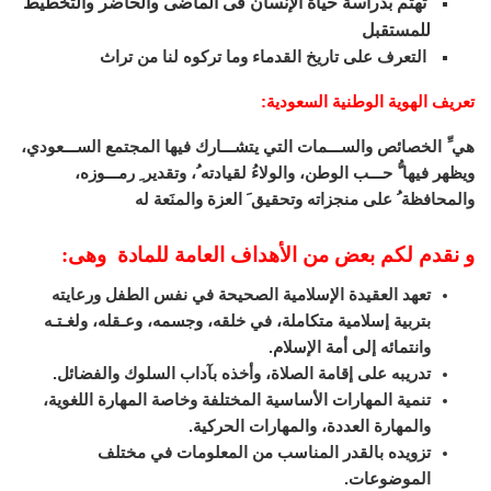
تهتم بدراسة حياة الإنسان فى الماضى والحاضر والتخطيط
للمستقبل
التعرف على تاريخ القدماء وما تركوه لنا من تراث
تعريف الهوية الوطنية السعودية
:
هي ِّ الخصائص والســـمات التي يتشـــارك فيها المجتمع الســـعودي،
ويظهر فيها ُّ حـــب الوطن، والولاءُ لقيادته ُ، وتقدير ِ رمـــوزه،
والمحافظة ُ على منجزاته وتحقيق َ العزة والمنَعة له
و نقدم لكم بعض من الأهداف العامة للمادة وهى:
تعهد العقيدة الإسلامية الصحيحة في نفس الطفل ورعايته
بتربية إسلامية متكاملة، في خلقه، وجسمه، وعـقله، ولغـتـه
وانتمائه إلى أمة الإسلام.
تدريبه على إقامة الصلاة، وأخذه بآداب السلوك والفضائل.
تنمية المهارات الأساسية المختلفة وخاصة المهارة اللغوية،
والمهارة العددة، والمهارات الحركية.
تزويده بالقدر المناسب من المعلومات في مختلف
الموضوعات.