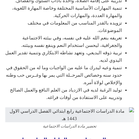
تدريبه على إقامة الصلاة، وأخذه بآداب السلوك والفضائل.
تنمية المهارات الأساسية المختلفة وخاصة المهارة اللغوية،
والمهارة العددة، والمهارات الحركية.
تزويده بالقدر المناسب من المعلومات في مختلف
الموضوعات.
تعريفه بنعم الله عليه في نفسه، وفي بيئته الاجتماعية
والجغرافية، ليحسن استخدام النعم وينفع نفسه وبيئته.
تربية ذوقه البديعي، وتعهد نشاطه الابتكاري وتنمية تقدير العمل
اليدوي لديه.
تنمية وعيه ليدرك ما عليه من الواجبات وما له من الحقوق في
حدود سنه وخصائص المرحــلة التي يمر بها وغــرس حب وطنه
والإخلاص لولاة أمره.
توليد الرغبة لديه في الازدياد من العلم النافع والعمل الصالح
وتدريبه على الاستفادة من أوقات فراغه.
تحضير مادة الدراسات الاجتماعية