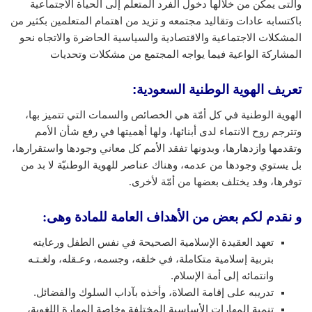
والتى يمكن من خلالها دخول الفرد المتعلم إلى الحياة الاجتماعية
باكتسابه عادات وتقاليد مجتمعه و تزيد من اهتمام المتعلمين بكثير من
المشكلات الاجتماعية والاقتصادية والسياسية الحاضرة والاتجاه نحو
المشاركة الواعية فيما يواجه المجتمع من مشكلات وتحديات
تعريف الهوية الوطنية السعودية
:
الهوية الوطنية في كل أمّة هي الخصائص والسمات التي تتميز بها،
وتترجم روح الانتماء لدى أبنائها، ولها أهميتها في رفع شأن الأمم
وتقدمها وازدهارها، وبدونها تفقد الأمم كل معاني وجودها واستقرارها،
بل يستوي وجودها من عدمه، وهناك عناصر للهوية الوطنيّة لا بد من
توفرها، وقد يختلف بعضها من أمّة لأخرى.
و نقدم لكم بعض من الأهداف العامة للمادة وهى:
تعهد العقيدة الإسلامية الصحيحة في نفس الطفل ورعايته
بتربية إسلامية متكاملة، في خلقه، وجسمه، وعـقله، ولغـتـه
وانتمائه إلى أمة الإسلام.
تدريبه على إقامة الصلاة، وأخذه بآداب السلوك والفضائل.
تنمية المهارات الأساسية المختلفة وخاصة المهارة اللغوية،