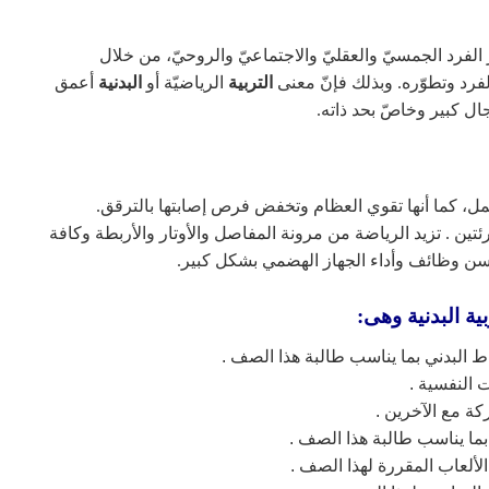
فرد الجمسيّ والعقليّ والاجتماعيّ والروحيّ، من خلال
لفرد وتطوّره. وبذلك فإنّ معنى
التربية
الرياضيّة أو
البدنية
أعمق
ل كبير وخاصّ بحد ذاته.
حمل، كما أنها تقوي العظام وتخفض فرص إصابتها بالترقق.
ين . تزيد الرياضة من مرونة المفاصل والأوتار والأربطة وكافة
سن وظائف وأداء الجهاز الهضمي بشكل كبير.
ية البدنية وهى:
شاط البدني بما يناسب طالبة هذا الصف .
 النفسية .
كة مع الآخرين .
 بما يناسب طالبة هذا الصف .
لألعاب المقررة لهذا الصف .