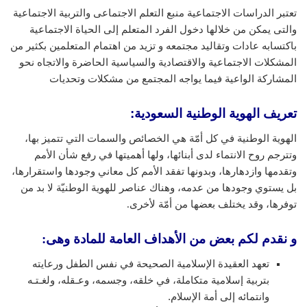
تعتبر الدراسات الاجتماعية منبع التعلم الاجتماعى والتربية الاجتماعية
والتى يمكن من خلالها دخول الفرد المتعلم إلى الحياة الاجتماعية
باكتسابه عادات وتقاليد مجتمعه و تزيد من اهتمام المتعلمين بكثير من
المشكلات الاجتماعية والاقتصادية والسياسية الحاضرة والاتجاه نحو
المشاركة الواعية فيما يواجه المجتمع من مشكلات وتحديات
تعريف الهوية الوطنية السعودية
:
الهوية الوطنية في كل أمّة هي الخصائص والسمات التي تتميز بها،
وتترجم روح الانتماء لدى أبنائها، ولها أهميتها في رفع شأن الأمم
وتقدمها وازدهارها، وبدونها تفقد الأمم كل معاني وجودها واستقرارها،
بل يستوي وجودها من عدمه، وهناك عناصر للهوية الوطنيّة لا بد من
توفرها، وقد يختلف بعضها من أمّة لأخرى.
و نقدم لكم بعض من الأهداف العامة للمادة وهى:
تعهد العقيدة الإسلامية الصحيحة في نفس الطفل ورعايته
بتربية إسلامية متكاملة، في خلقه، وجسمه، وعـقله، ولغـتـه
وانتمائه إلى أمة الإسلام.