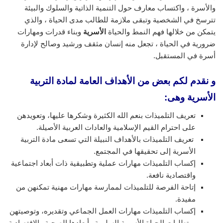
والأسرة ، واكتساب معارف حول التنمية الذاتية والسلوك والبيئة
تترسخ في الشخصية وتبقى ملازمة للطالب مدى الحياة ، والذي
يتمكن من خلالها فهم النمط والحياة
الأسرية
وبناء قدرات ومهارات
ضرورية في الحياة ، تجعل منه إنسان مثقف ورشيد وصالح لإدارة
أسرة في المستقبل.
و نقدم لكم بعض من الأهداف العامة لمادة التربية
الأسرية وهى:
تعريف التلميذات بنعم الله الكثيرة وشكرها عليها، وتعويدهن
على احترام القيم الإسلامية والعادات العربية الأصيلة.
تعريف التلميذات بالأهداف النبيلة التي تسعى مادة التربية
الأسرية إلى تحقيقها في المجتمع.
إكساب التلميذات مهارات عملية وتطبيقية ذات أبعاد اجتماعية
واقتصادية نافعة.
إتاحة الفرصة للتلميذات لممارسة مهارات مهنية تمكنهن من
مفيدة.
إكساب التلميذات مهارات العمل الجماعي وتقديره، وتوصيتهن
بمتطلبات الحياة الأسرية السليمة وأبعادها الصحية والاقتصادية