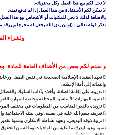
لا نحل لكم بيع هذا العمل وكل محتوياته.
لا يمكن لكم الأستفادة من هذا العمل إذا لم تدفع ثمنه.
بالاضافة لذلك لا نحل للمكتبات أو الأشخاص بيع هذا العمل 
تذكر قوله تعالى : ((ومن يتق الله يجعل له مخرجا ويرزقه
ولشراء الم
و نقدم لكم بعض من الأهداف العامة للمادة و
 تعهد العقيدة الإسلامية الصحيحة في نفس الطفل ورعايته
وانتمائه إلى أمة الإسلام.
 تدريبه على إقامة الصلاة، وأخذه بآداب السلوك والفضائل.
 تنمية المهارات الأساسية المختلفة وخاصة المهارة اللغوية، والمهارة العددة، والمهارات الحركية.
 تزويده بالقدر المناسب من المعلومات في مختلف الموضوعات.
 تعريفه بنعم الله عليه في نفسه، وفي بيئته الاجتماعية والجغرافية، ليحسن استخدام النعم وينفع نفسه وبيئته.
 تربية ذوقه البديعي، وتعهد نشاطه الابتكاري وتنمية تقدير العمل اليدوي لديه.
تنمية وعيه ليدرك ما عليه من الواجبات وما له من الحقو
والإخلاص لولاة أمره.