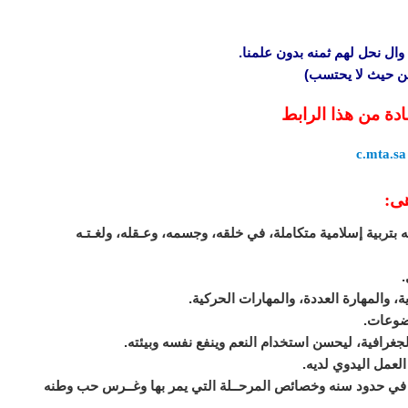
وال نحل لهم ثمنه بدون علمنا.
 من حيث لا يحتسب)
ادة من هذا الرابط
c.mta.sa
هى:
 بتربية إسلامية متكاملة، في خلقه، وجسمه، وعـقله، ولغـتـه
ق في حدود سنه وخصائص المرحــلة التي يمر بها وغــرس حب وطنه