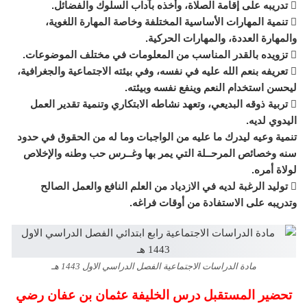
 تدريبه على إقامة الصلاة، وأخذه بآداب السلوك والفضائل.
 تنمية المهارات الأساسية المختلفة وخاصة المهارة اللغوية،
والمهارة العددة، والمهارات الحركية.
 تزويده بالقدر المناسب من المعلومات في مختلف الموضوعات.
 تعريفه بنعم الله عليه في نفسه، وفي بيئته الاجتماعية والجغرافية،
ليحسن استخدام النعم وينفع نفسه وبيئته.
 تربية ذوقه البديعي، وتعهد نشاطه الابتكاري وتنمية تقدير العمل
اليدوي لديه.
تنمية وعيه ليدرك ما عليه من الواجبات وما له من الحقوق في حدود
سنه وخصائص المرحــلة التي يمر بها وغــرس حب وطنه والإخلاص
لولاة أمره.
 توليد الرغبة لديه في الازدياد من العلم النافع والعمل الصالح
وتدريبه على الاستفادة من أوقات فراغه.
مادة الدراسات الاجتماعية الفصل الدراسي الاول 1443 هـ
تحضير المستقبل درس الخليفة عثمان بن عفان رضي