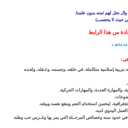
وال نحل لهم ثمنه بدون علمنا.
 من حيث لا يحتسب)
ادة من هذا الرابط
c.mta.sa
هى:
 بتربية إسلامية متكاملة، في خلقه، وجسمه، وعـقله، ولغـتـه
ق في حدود سنه وخصائص المرحــلة التي يمر بها وغــرس حب وطنه