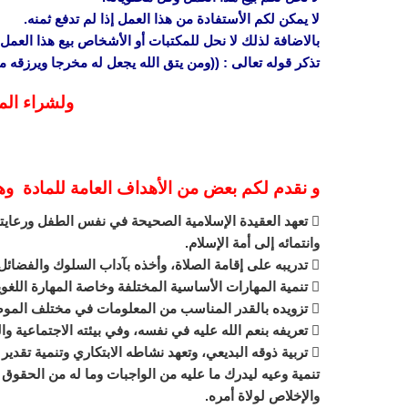
لا يمكن لكم الأستفادة من هذا العمل إذا لم تدفع ثمنه.
بالاضافة لذلك لا نحل للمكتبات أو الأشخاص بيع هذا العمل 
تذكر قوله تعالى : ((ومن يتق الله يجعل له مخرجا ويرزقه
ولشراء الم
و نقدم لكم بعض من الأهداف العامة للمادة و
 تعهد العقيدة الإسلامية الصحيحة في نفس الطفل ورعايته
وانتمائه إلى أمة الإسلام.
 تدريبه على إقامة الصلاة، وأخذه بآداب السلوك والفضائل.
 تنمية المهارات الأساسية المختلفة وخاصة المهارة اللغوية، والمهارة العددة، والمهارات الحركية.
 تزويده بالقدر المناسب من المعلومات في مختلف الموضوعات.
 تعريفه بنعم الله عليه في نفسه، وفي بيئته الاجتماعية والجغرافية، ليحسن استخدام النعم وينفع نفسه وبيئته.
 تربية ذوقه البديعي، وتعهد نشاطه الابتكاري وتنمية تقدير العمل اليدوي لديه.
تنمية وعيه ليدرك ما عليه من الواجبات وما له من الحقو
والإخلاص لولاة أمره.