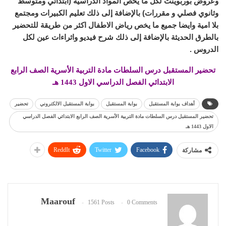
وعروض بوربوينت لكل ما يخص المواد الدراسية (ابتدائي ومتوسط
وثانوي فصلي و مقررات) بالإضافة إلى ذلك تعليم الكبيرات ومجتمع
بلا امية وايضا جميع ما يخص رياض الاطفال اكثر من طريقة للتحضير
بالطرق الحديثة بالإضافة إلى ذلك شرح فيديو واثراءات عين لكل
الدروس .
تحضير المستقبل درس السلطات مادة التربية الأسرية الصف الرابع
الابتدائي الفصل الدراسي الاول 1443 هـ
أهداف بوابة المستقبل
بوابة المستقبل
بوابة المستقبل الالكتروني
تحضير
تحضير المستقبل درس السلطات مادة التربية الأسرية الصف الرابع الابتدائي الفصل الدراسي
الاول 1443 هـ
ReddIt
Twitter
Facebook
مشاركة
Maarouf
1561 Posts
0 Comments