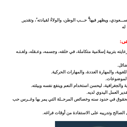
عودي، ويظهر فيها ُّ حـــب الوطن، والولاءُ لقيادته ُ، وتقدير ِ
له
هى:
يته بتربية إسلامية متكاملة، في خلقه، وجسمه، وعـقله، ولغـتـه
ضائل.
لغوية، والمهارة العددة، والمهارات الحركية.
الموضوعات.
ية والجغرافية، ليحسن استخدام النعم وينفع نفسه وبيئته.
دير العمل اليدوي لديه.
 الحقوق في حدود سنه وخصائص المرحــلة التي يمر بها وغــرس حب
مل الصالح وتدريبه على الاستفادة من أوقات فراغه.