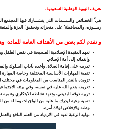
تعريف الهوية الوطنية السعودية
:
هي ِّ الخصائص والســـمات التي يتشـــارك فيها المجتمع الســـ
رمـــوزه، والمحافظة ُ على منجزاته وتحقيق َ العزة والمنَعة 
و نقدم لكم بعض من الأهداف العامة للمادة و
تعهد العقيدة الإسلامية الصحيحة في نفس الطفل ورعا
وانتمائه إلى أمة الإسلام.
تدريبه على إقامة الصلاة، وأخذه بآداب السلوك والف
تنمية المهارات الأساسية المختلفة وخاصة المهارة ال
تزويده بالقدر المناسب من المعلومات في مختلف 
تعريفه بنعم الله عليه في نفسه، وفي بيئته الاجتماع
تربية ذوقه البديعي، وتعهد نشاطه الابتكاري وتنمية تق
تنمية وعيه ليدرك ما عليه من الواجبات وما له من
وطنه والإخلاص لولاة أمره.
توليد الرغبة لديه في الازدياد من العلم النافع والع