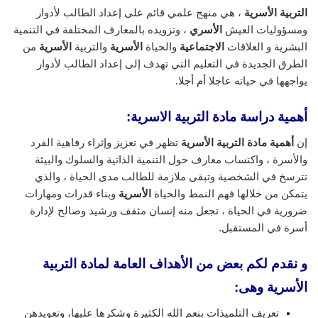
التربية الأسرية
، هي منهج علمي قائم على إعداد الطالب لأدوار
ومسؤوليات العيش
الأسري
، وتزويده بالمعارف المختلفة في التنمية
البشرية و العلاقات
الاجتماعية
والحياة
الأسرية
والتربية
الأسرية
من
الطرق الجديدة في التعليم التي تهدف إلى إعداد الطالب لأدوار
يواجهها في حياته عاجلا أم أجلا.
أهمية دراسة مادة التربية الاسرية:
إن
أهمية مادة التربية الأسرية
تظهر في تعزيز وإثراء رفاهية الفرد
والأسرة ، واكتساب معارف حول التنمية الذاتية والسلوك والبيئة
تترسخ في الشخصية وتبقى ملازمة للطالب مدى الحياة ، والذي
يتمكن من خلالها فهم النمط والحياة
الأسرية
وبناء قدرات ومهارات
ضرورية في الحياة ، تجعل منه إنسان مثقف ورشيد وصالح لإدارة
أسرة في المستقبل.
و نقدم لكم بعض من الأهداف العامة لمادة التربية
الأسرية وهى:
تعريف التلميذات بنعم الله الكثيرة وشكرها عليها، وتعويدهن