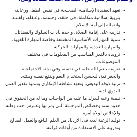
تعهد العقيدة الإسلامية الصحيحة في نفس الطفل ورعايته
بتربية إسلامية متكاملة، في خلقه، وجسمه، وعـقله، ولغـتـه
وانتمائه إلى أمة الإسلام.
تدريبه على إقامة الصلاة، وأخذه بآداب السلوك والفضائل.
تنمية المهارات الأساسية المختلفة وخاصة المهارة اللغوية،
والمهارة العددة، والمهارات الحركية.
تزويده بالقدر المناسب من المعلومات في مختلف
الموضوعات.
تعريفه بنعم الله عليه في نفسه، وفي بيئته الاجتماعية
والجغرافية، ليحسن استخدام النعم وينفع نفسه وبيئته.
تربية ذوقه البديعي، وتعهد نشاطه الابتكاري وتنمية تقدير العمل
اليدوي لديه.
تنمية وعيه ليدرك ما عليه من الواجبات وما له من الحقوق في
حدود سنه وخصائص المرحــلة التي يمر بها وغــرس حب وطنه
والإخلاص لولاة أمره.
توليد الرغبة لديه في الازدياد من العلم النافع والعمل الصالح
وتدريبه على الاستفادة من أوقات فراغه.