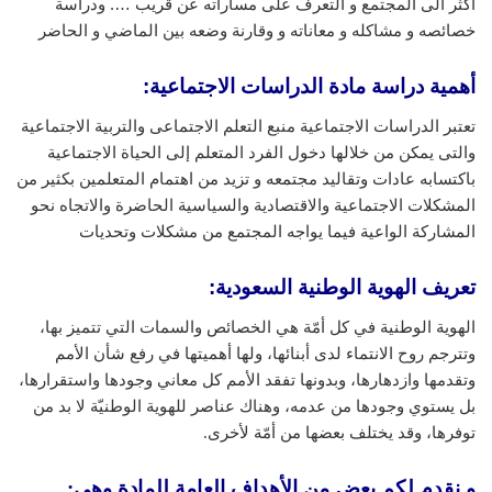
اكثر الى المجتمع و التعرف على مساراته عن قريب …. ودراسة
خصائصه و مشاكله و معاناته و وقارنة وضعه بين الماضي و الحاضر
أهمية دراسة مادة الدراسات الاجتماعية:
تعتبر الدراسات الاجتماعية منبع التعلم الاجتماعى والتربية الاجتماعية
والتى يمكن من خلالها دخول الفرد المتعلم إلى الحياة الاجتماعية
باكتسابه عادات وتقاليد مجتمعه و تزيد من اهتمام المتعلمين بكثير من
المشكلات الاجتماعية والاقتصادية والسياسية الحاضرة والاتجاه نحو
المشاركة الواعية فيما يواجه المجتمع من مشكلات وتحديات
تعريف الهوية الوطنية السعودية
:
الهوية الوطنية في كل أمّة هي الخصائص والسمات التي تتميز بها،
وتترجم روح الانتماء لدى أبنائها، ولها أهميتها في رفع شأن الأمم
وتقدمها وازدهارها، وبدونها تفقد الأمم كل معاني وجودها واستقرارها،
بل يستوي وجودها من عدمه، وهناك عناصر للهوية الوطنيّة لا بد من
توفرها، وقد يختلف بعضها من أمّة لأخرى.
و نقدم لكم بعض من الأهداف العامة للمادة وهى: