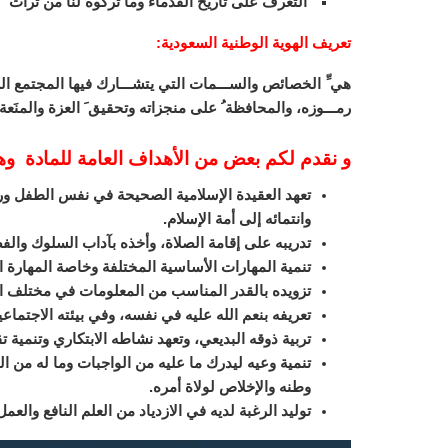
التعرف على تاريخ القدماء وما تركوه لنا من تراث
تعريف الهوية الوطنية السعودية
:
هي ِّ الخصائص والســـمات التي يتشـــارك فيها المجتمع الســـ
رمـــوزه، والمحافظة ُ على منجزاته وتحقيق َ العزة والمنَعة 
و نقدم لكم بعض من الأهداف العامة للمادة و
تعهد العقيدة الإسلامية الصحيحة في نفس الطفل ورعا
وانتمائه إلى أمة الإسلام.
تدريبه على إقامة الصلاة، وأخذه بآداب السلوك والف
تنمية المهارات الأساسية المختلفة وخاصة المهارة ال
تزويده بالقدر المناسب من المعلومات في مختلف 
تعريفه بنعم الله عليه في نفسه، وفي بيئته الاجتماع
تربية ذوقه البديعي، وتعهد نشاطه الابتكاري وتنمية تق
تنمية وعيه ليدرك ما عليه من الواجبات وما له من
وطنه والإخلاص لولاة أمره.
توليد الرغبة لديه في الازدياد من العلم النافع والع