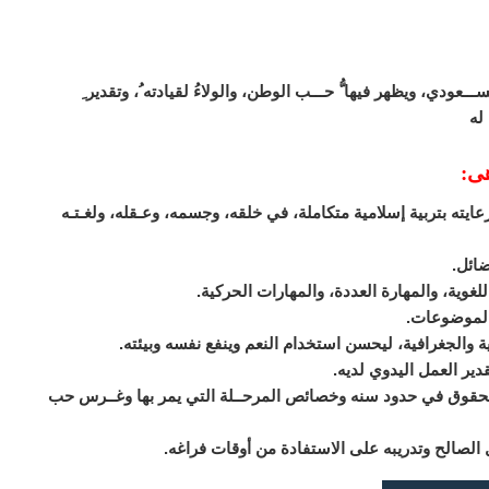
عودي، ويظهر فيها ُّ حـــب الوطن، والولاءُ لقيادته ُ، وتقدير ِ
له
هى:
يته بتربية إسلامية متكاملة، في خلقه، وجسمه، وعـقله، ولغـتـه
ضائل.
لغوية، والمهارة العددة، والمهارات الحركية.
الموضوعات.
ية والجغرافية، ليحسن استخدام النعم وينفع نفسه وبيئته.
دير العمل اليدوي لديه.
 الحقوق في حدود سنه وخصائص المرحــلة التي يمر بها وغــرس حب
مل الصالح وتدريبه على الاستفادة من أوقات فراغه.