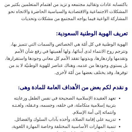
باكتسابه عادات وتقاليد مجتمعه و تزيد من اهتمام المتعلمين بكثير من
المشكلات الاجتماعية والاقتصادية والسياسية الحاضرة والاتجاه نحو
المشاركة الواعية فيما يواجه المجتمع من مشكلات وتحديات
تعريف الهوية الوطنية السعودية
:
الهوية الوطنية في كل أمّة هي الخصائص والسمات التي تتميز بها،
وتترجم روح الانتماء لدى أبنائها، ولها أهميتها في رفع شأن الأمم
وتقدمها وازدهارها، وبدونها تفقد الأمم كل معاني وجودها واستقرارها،
بل يستوي وجودها من عدمه، وهناك عناصر للهوية الوطنيّة لا بد من
توفرها، وقد يختلف بعضها من أمّة لأخرى.
و نقدم لكم بعض من الأهداف العامة للمادة وهى:
تعهد العقيدة الإسلامية الصحيحة في نفس الطفل ورعايته
بتربية إسلامية متكاملة، في خلقه، وجسمه، وعـقله، ولغـتـه
وانتمائه إلى أمة الإسلام.
تدريبه على إقامة الصلاة، وأخذه بآداب السلوك والفضائل.
تنمية المهارات الأساسية المختلفة وخاصة المهارة اللغوية،