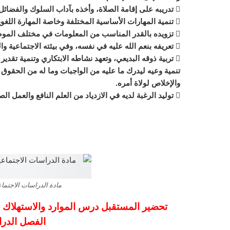
 تدريبه على إقامة الصلاة، وأخذه بآداب السلوك والفضائل.
 تنمية المهارات الأساسية المختلفة وخاصة المهارة اللغوية، والمهارة العددة، والمهارات الحركية.
 تزويده بالقدر المناسب من المعلومات في مختلف الموضوعات.
 تعريفه بنعم الله عليه في نفسه، وفي بيئته الاجتماعية والجغرافية، ليحسن استخدام النعم وينفع نفسه وبيئته.
 تربية ذوقه البديعي، وتعهد نشاطه الابتكاري وتنمية تقدير العمل اليدوي لديه.
تنمية وعيه ليدرك ما عليه من الواجبات وما له من الحقو
والإخلاص لولاة أمره.
 توليد الرغبة لديه في الازدياد من العلم النافع والعمل الصالح وتدريبه على الاستفادة من أوقات فراغه.
مادة الدراسات الاجتماعية 
تحضير المستقبل درس الموارد والاستهلاك م
الفصل الدراسي ا