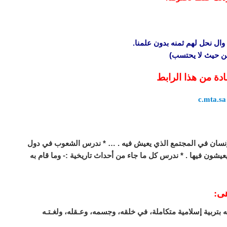
وال نحل لهم ثمنه بدون علمنا.
 من حيث لا يحتسب)
ادة من هذا الرابط
c.mta.sa
لإنسان في المجتمع الذي يعيش فيه . … * ندرس الشعوب في دول
 يعيشون فيها . * ندرس كل ما جاء من أحداث تاريخية :- وما قام به
هى:
 بتربية إسلامية متكاملة، في خلقه، وجسمه، وعـقله، ولغـتـه