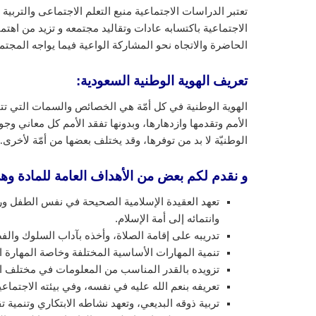
تعتبر الدراسات الاجتماعية منبع التعلم الاجتماعى والتربية
الاجتماعية باكتسابه عادات وتقاليد مجتمعه و تزيد من اهتم
الحاضرة والاتجاه نحو المشاركة الواعية فيما يواجه المج
تعريف الهوية الوطنية السعودية
:
الهوية الوطنية في كل أمّة هي الخصائص والسمات التي تتميز
الأمم وتقدمها وازدهارها، وبدونها تفقد الأمم كل معاني و
الوطنيّة لا بد من توفرها، وقد يختلف بعضها من أمّة لأخرى.
و نقدم لكم بعض من الأهداف العامة للمادة وه
تعهد العقيدة الإسلامية الصحيحة في نفس الطفل ورعا
وانتمائه إلى أمة الإسلام.
تدريبه على إقامة الصلاة، وأخذه بآداب السلوك والف
تنمية المهارات الأساسية المختلفة وخاصة المهارة ال
تزويده بالقدر المناسب من المعلومات في مختلف 
تعريفه بنعم الله عليه في نفسه، وفي بيئته الاجتماع
تربية ذوقه البديعي، وتعهد نشاطه الابتكاري وتنمية تق