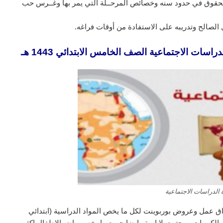
 الحقوق في حدود سنه وخصائص المرحــلة التي يمر بها وغــرس حب
مل الصالح وتدريبه على الاستفادة من أوقات فراغه.
ات الاجتماعية الصف الخامس الابتدائي 1443 هـ
 الدراسات الاجتماعية
ق عمل وعروض بوربوينت لكل ما يخص المواد الدراسية (ابتدائي
لكبيرات ومجتمع بلا امية وايضا جميع ما يخص رياض الاطفال اكثر