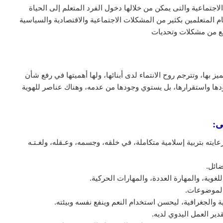
 الاجتماعية والتى يمكن من خلالها دخول الفرد المتعلم إلى الحياة
ام المتعلمين بكثير من المشكلات الاجتماعية والاقتصادية والسياسية
تمع من مشكلات وتحديات
 بها، وتترجم روح الانتماء لدى أبنائها، ولها أهميتها في رفع شأن
جودها واستقرارها، بل يستوي وجودها من عدمه، وهناك عناصر للهوية
ى:
يته بتربية إسلامية متكاملة، في خلقه، وجسمه، وعـقله، ولغـتـه
ضائل.
لغوية، والمهارة العددة، والمهارات الحركية.
الموضوعات.
ية والجغرافية، ليحسن استخدام النعم وينفع نفسه وبيئته.
دير العمل اليدوي لديه.