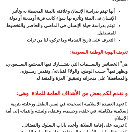
أنها تهتم بدراسة الإنسان وعلاقته بالبيئة المحيطة به وتأثير
الإنسان فى البيئة وتأثره بها سواء كانت قرية أومدينة أو دولة
تهتم بدراسة حياة الإنسان فى الماضى والحاضر والتخطيط
للمستقبل
التعرف على تاريخ القدماء وما تركوه لنا من تراث
تعريف الهوية الوطنية السعودية
:
هي ِّ الخصائص والســـمات التي يتشـــارك فيها المجتمع الســـعودي،
ويظهر فيها ُّ حـــب الوطن، والولاءُ لقيادته ُ، وتقدير ِ رمـــوزه،
والمحافظة ُ على منجزاته وتحقيق َ العزة والمنَعة له
و نقدم لكم بعض من الأهداف العامة للمادة وهى:
 تعهد العقيدة الإسلامية الصحيحة في نفس الطفل ورعايته بتربية
إسلامية متكاملة، في خلقه، وجسمه، وعـقله، ولغـتـه وانتمائه إلى أمة
الإسلام.
 تدريبه على إقامة الصلاة، وأخذه بآداب السلوك والفضائل.