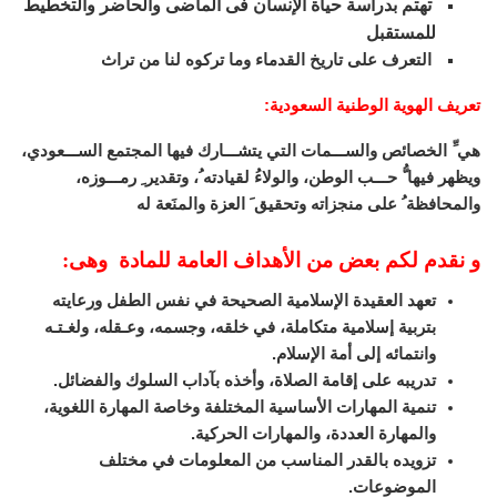
تهتم بدراسة حياة الإنسان فى الماضى والحاضر والتخطيط
للمستقبل
التعرف على تاريخ القدماء وما تركوه لنا من تراث
تعريف الهوية الوطنية السعودية
:
هي ِّ الخصائص والســـمات التي يتشـــارك فيها المجتمع الســـعودي،
ويظهر فيها ُّ حـــب الوطن، والولاءُ لقيادته ُ، وتقدير ِ رمـــوزه،
والمحافظة ُ على منجزاته وتحقيق َ العزة والمنَعة له
و نقدم لكم بعض من الأهداف العامة للمادة وهى:
تعهد العقيدة الإسلامية الصحيحة في نفس الطفل ورعايته
بتربية إسلامية متكاملة، في خلقه، وجسمه، وعـقله، ولغـتـه
وانتمائه إلى أمة الإسلام.
تدريبه على إقامة الصلاة، وأخذه بآداب السلوك والفضائل.
تنمية المهارات الأساسية المختلفة وخاصة المهارة اللغوية،
والمهارة العددة، والمهارات الحركية.
تزويده بالقدر المناسب من المعلومات في مختلف
الموضوعات.